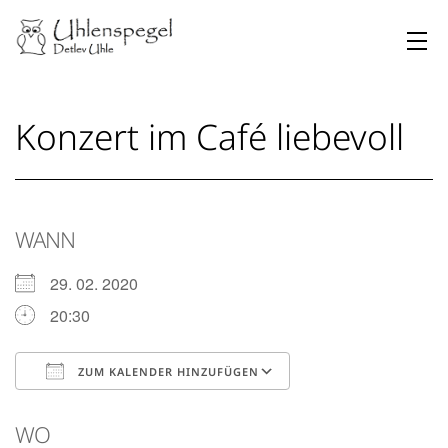
Zum
Inhalt
springen
Uhlenspegel
Konzert im Café liebevoll
WANN
29. 02. 2020
20:30
ZUM KALENDER HINZUFÜGEN
ICS herunterladen
Google Kalender
WO