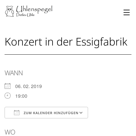
Zum
Inhalt
springen
Uhlenspegel
Konzert in der Essigfabrik
WANN
06. 02. 2019
19:00
ZUM KALENDER HINZUFÜGEN
ICS herunterladen
Google Kalender
WO